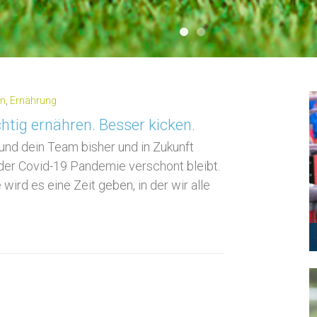
1
2
in
,
Ernährung
htig ernähren. Besser kicken.
 und dein Team bisher und in Zukunft
der Covid-19 Pandemie verschont bleibt.
ird es eine Zeit geben, in der wir alle