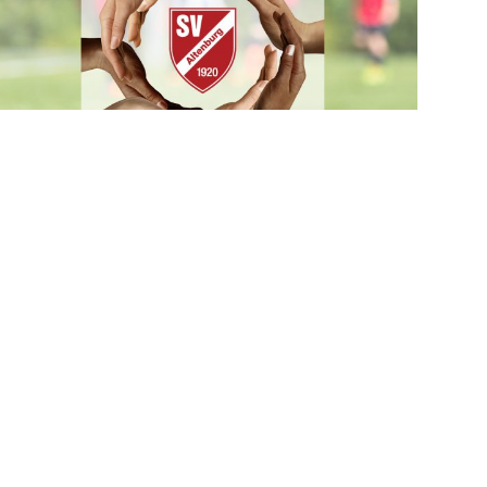
Förderverein Fußball
Kontakt
SV 1920 Altenburg e.V.
Postfach 1504
36304 Alsfeld
Telefon 06631 000000
Telefax 06631 00000