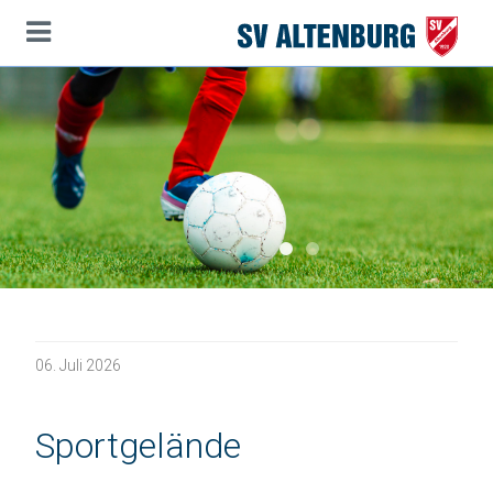
Startseite
Hauptinhalt
Themennavigation
Seitenanfang
1
2
06.
Juli
2026
Sportgelände