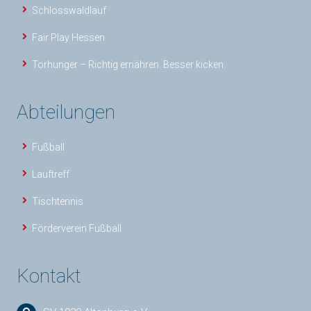
Schlosswaldlauf
Fair Play Hessen
Torhunger – Richtig ernähren. Besser kicken.
Abteilungen
Fußball
Lauftreff
Tischtennis
Förderverein Fußball
Kontakt