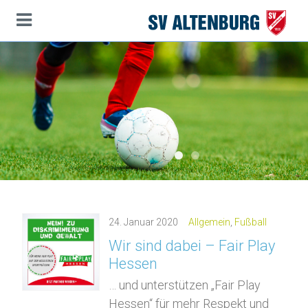
Startseite
Hauptinhalt
Themennavigation
Seitenanfang
1
2
24.
Januar
2020
Allgemein
,
Fußball
Wir sind dabei – Fair Play
Hessen
… und unterstützen „Fair Play
Hessen“ für mehr Respekt und