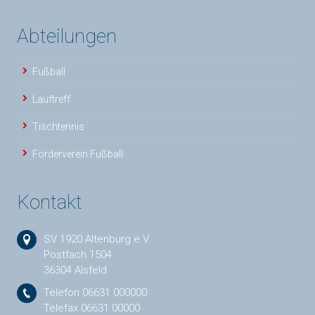
Abteilungen
Fußball
Lauftreff
Tischtennis
Förderverein Fußball
Kontakt
SV 1920 Altenburg e.V.
Postfach 1504
36304 Alsfeld
Telefon 06631 000000
Telefax 06631 00000