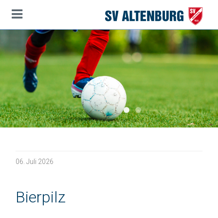
Startseite
Hauptinhalt
Themennavigation
Seitenanfang
1
2
06.
Juli
2026
Bierpilz