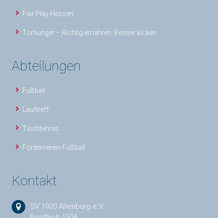
Fair Play Hessen
Torhunger – Richtig ernähren. Besser kicken.
Abteilungen
Fußball
Lauftreff
Tischtennis
Förderverein Fußball
Kontakt
SV 1920 Altenburg e.V.
Postfach 1504