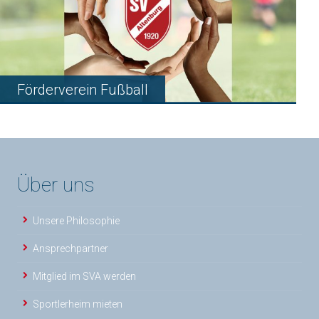
Förderverein Fußball
Über uns
Unsere Philosophie
Ansprechpartner
Mitglied im SVA werden
Sportlerheim mieten