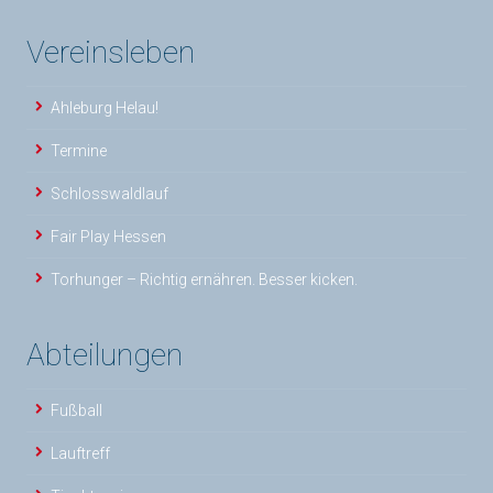
Vereinsleben
Ahleburg Helau!
Termine
Schlosswaldlauf
Fair Play Hessen
Torhunger – Richtig ernähren. Besser kicken.
Abteilungen
Fußball
Lauftreff