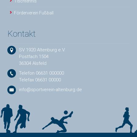
Tischtennis
Förderverein Fußball
Kontakt
SV 1920 Altenburg e.V.
Postfach 1504
36304 Alsfeld
Telefon 06631 000000
Telefax 06631 00000
info@sportverein-altenburg.de