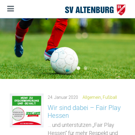
Startseite
Hauptinhalt
Themennavigation
Seitenanfang
1
2
24.
Januar
2020
Allgemein
,
Fußball
Wir sind dabei – Fair Play
Hessen
… und unterstützen „Fair Play
Hessen“ für mehr Respekt und