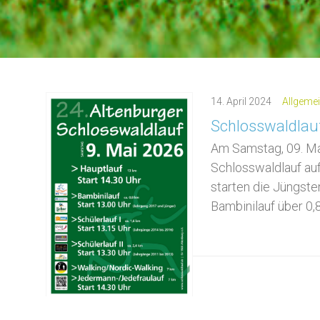
14.
April
2024
Allgeme
Schlosswaldlau
Am Samstag, 09. Ma
Schlosswaldlauf auf
starten die Jüngste
Bambinilauf über 0,