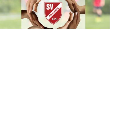
Förderverein Fußball
Kontakt
SV 1920 Altenburg e.V.
Postfach 1504
36304 Alsfeld
Telefon 06631 000000
Telefax 06631 00000