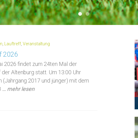
1
2
in
,
Lauftreff
,
Veranstaltung
f 2026
i 2026 findet zum 24ten Mal der
 der Altenburg statt. Um 13:00 Uhr
n (Jahrgang 2017 und jünger) mit dem
8
… mehr lesen