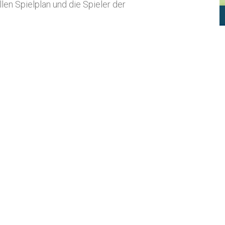
len Spielplan und die Spieler der
ph Ruppel
nioren I
+49 15156 166 199
9 15156 166 199
ppelinho@gmx.de
Schaub
nioren I