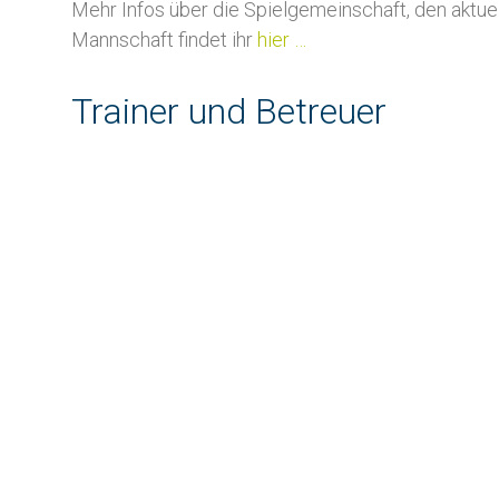
Mehr Infos über die Spielgemeinschaft, den aktuel
Mannschaft findet ihr
hier …
Trainer und Betreuer
Christo
Trainer Se
Telefon: 
Mobil: +4
E-Mail:
ru
Julian 
Trainer Se